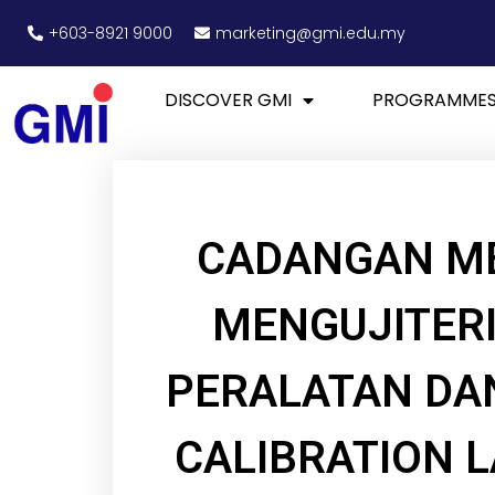
+603-8921 9000
marketing@gmi.edu.my
DISCOVER GMI
PROGRAMME
CADANGAN M
MENGUJITER
PERALATAN DA
CALIBRATION L