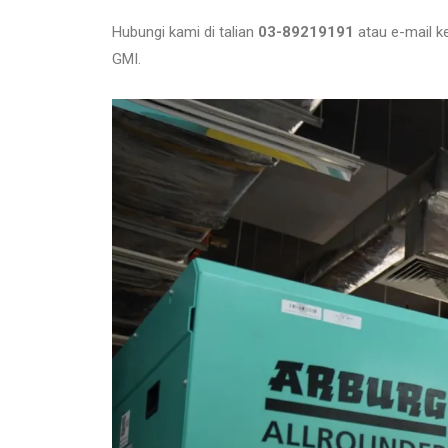
Hubungi kami di talian
03-89219191
atau e-mail k
GMI.