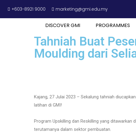
+603-8921 9000
marketing@gmi.edu.my
DISCOVER GMI
PROGRAMMES
Tahniah Buat Pese
Moulding dari Seli
Kajang, 27 Julai 2023 – Sekalung tahniah diucapka
latihan di GMI!
Program Upskilling dan Reskilling yang ditawarkan 
terutamanya dalam sektor pembuatan.